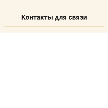
Ссылка на это место страницы:
#contact
Контакты для связи
ИП Богданова Татьяна Юрьевна
ОГРНИП 318392600034221
Пользовательское соглашение
Публичная оферта
Присоединиться к группе VK
Наш Telegram-канал